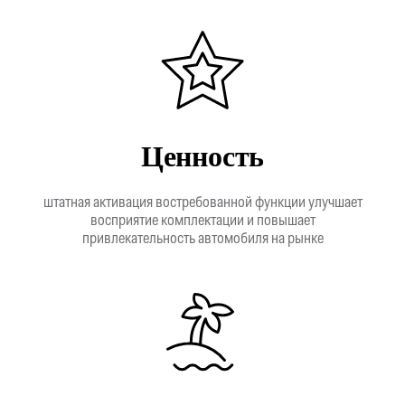
Отправить →
Оригинальное дооснащение
автомобилей Porsche
КАТАЛОГ
ПРИМЕРЫ
РАБОТ
Ценность
О
КОМПАНИИ
+7 495 760-76-56
штатная активация востребованной функции улучшает
восприятие комплектации и повышает
Москва, ул. 1-я Магистральная д. 8, с. 7
привлекательность автомобиля на рынке