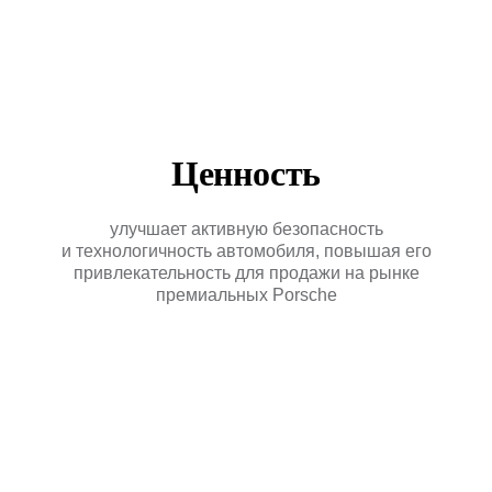
Отправить →
Оригинальное дооснащение
автомобилей Porsche
КАТАЛОГ
Ценность
ПРИМЕРЫ
РАБОТ
улучшает активную безопасность
О
КОМПАНИИ
и технологичность автомобиля, повышая его
+7 495 760-76-56
привлекательность для продажи на рынке
премиальных Porsche
Москва, ул. 1-я Магистральная д. 8, с. 7