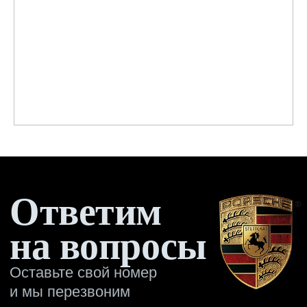
на вопросы
Оставьте свой номер
и мы перезвоним
Имя
Отправить →
Оригинальное дооснащение
автомобилей Porsche
КАТАЛОГ
ПРИМЕРЫ
РАБОТ
О
КОМПАНИИ
+7 495 760-76-56
Москва, ул. 1-я Магистральная д. 8, с. 7