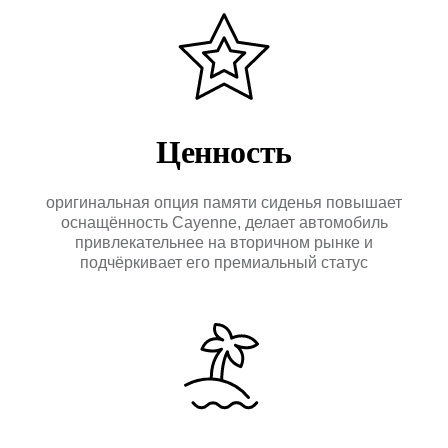
Отправить →
Оригинальное дооснащение
автомобилей Porsche
Ценность
КАТАЛОГ
ПРИМЕРЫ
РАБОТ
оригинальная опция памяти сиденья повышает
О
КОМПАНИИ
оснащённость Cayenne, делает автомобиль
+7 495 760-76-56
привлекательнее на вторичном рынке и
подчёркивает его премиальный статус
Москва, ул. 1-я Магистральная д. 8, с. 7