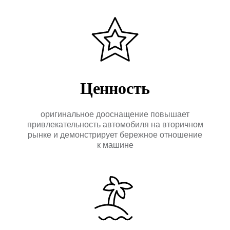
Отправить →
Оригинальное дооснащение
автомобилей Porsche
КАТАЛОГ
Ценность
ПРИМЕРЫ
РАБОТ
О
КОМПАНИИ
оригинальное дооснащение повышает
+7 495 760-76-56
привлекательность автомобиля на вторичном
рынке и демонстрирует бережное отношение
Москва, ул. 1-я Магистральная д. 8, с. 7
к машине