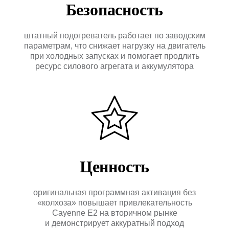
Безопасность
на вопросы
Оставьте свой номер
штатный подогреватель работает по заводским
и мы перезвоним
параметрам, что снижает нагрузку на двигатель
Имя
при холодных запусках и помогает продлить
ресурс силового агрегата и аккумулятора
Отправить →
Оригинальное дооснащение
автомобилей Porsche
КАТАЛОГ
Ценность
ПРИМЕРЫ
РАБОТ
О
КОМПАНИИ
оригинальная программная активация без
+7 495 760-76-56
«колхоза» повышает привлекательность
Cayenne E2 на вторичном рынке
Москва, ул. 1-я Магистральная д. 8, с. 7
и демонстрирует аккуратный подход