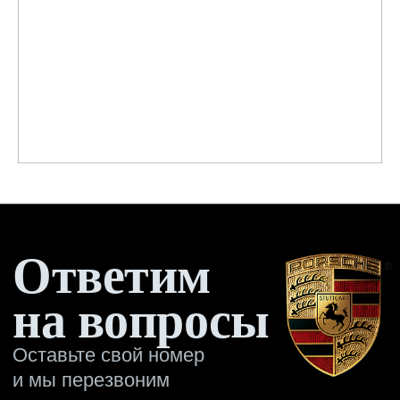
на вопросы
Оставьте свой номер
и мы перезвоним
Имя
Отправить →
Оригинальное дооснащение
автомобилей Porsche
КАТАЛОГ
ПРИМЕРЫ
РАБОТ
О
КОМПАНИИ
+7 495 760-76-56
Москва, ул. 1-я Магистральная д. 8, с. 7